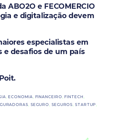
al da ABO2O e FECOMERCIO
gia e digitalização devem
maiores especialistas em
as e desafios de um país
oit.
IA
,
ECONOMIA
,
FINANCEIRO
,
FINTECH
,
EGURADORAS
,
SEGURO
,
SEGUROS
,
STARTUP
,