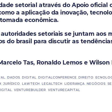
dade setorial através do Apoio ofici
 como a aplicação da inovação, tecnolo
retomada econômica.
 autoridades setoriais se juntam aos 
os do brasil para discutir as tendênci
arcelo Tas, Ronaldo Lemos e Wilson P
TAL
,
DADOS
,
DIGITAL
,
DIGITALCONFERENCE
,
DIREITO
,
ECNOLOG
H
,
JURÍDICO
,
LAWTECH
,
LEGALTECH
,
LIDERANÇA
,
NEGÓCIOS
,
S
IGITAL
,
VENTUREBUILDER
,
VENTURECAPITAL