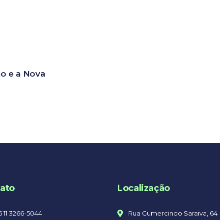
o e a Nova
ato
Localização
5 11 3266-5044
Rua Gumercindo Saraiva, 64